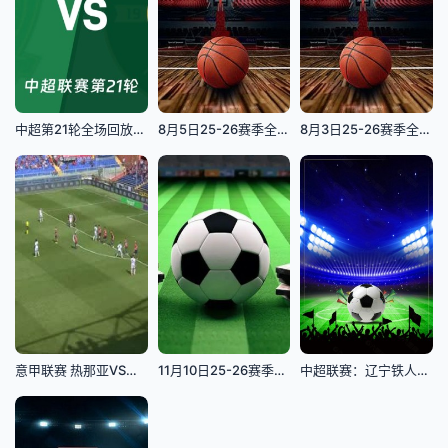
中超第21轮全场回放：北京国安vs浙江俱乐部绿城
8月5日25-26赛季全国青年篮球联赛 浙江稠州银行67VS85龙狮青年
8月3日25-26赛季全国青年篮球联赛 北京首钢69VS62四川锦城
意甲联赛 热那亚VS萨索洛 20240512
11月10日25-26赛季英超联赛 阿斯顿维拉VS伯恩茅斯
中超联赛：辽宁铁人楠波湾VS上海申花20260802