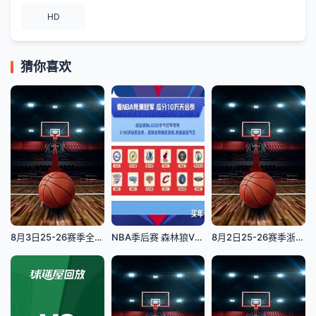
HD
猜你喜欢
8月3日25-26赛季全国青年篮球联赛 广东宏远101VS93吉林东北虎
NBA季后赛 森林狼VS掘金 20240505
8月2日25-26赛季浙BA 安吉85VS78长兴