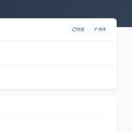
测速
排序