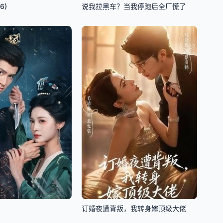
6)
说我拉黑车？当我停跑后全厂慌了
订婚夜遭背叛，我转身嫁顶级大佬