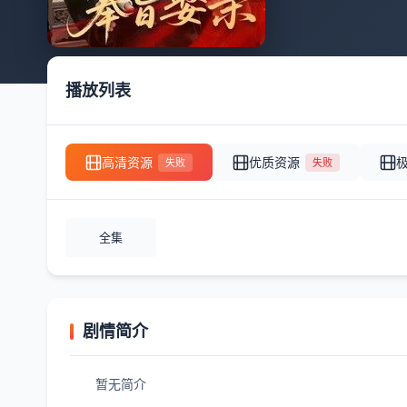
播放列表
高清资源
优质资源
失败
失败
全集
剧情简介
暂无简介