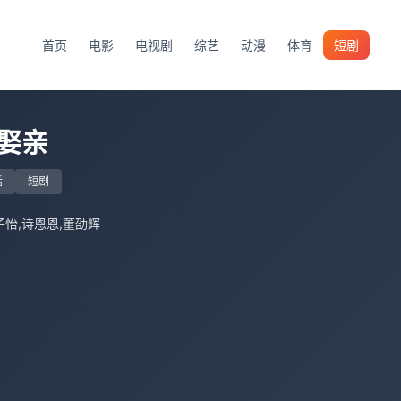
首页
电影
电视剧
综艺
动漫
体育
短剧
娶亲
话
短剧
子怡,诗恩恩,董劭辉