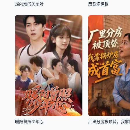
是闪婚的关系呀
废铁炼神钢
暖阳曾照少年心
厂里分房被顶替，我靠