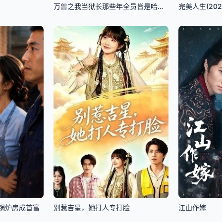
万兽之我当狱长那些年全员皆是哈基米
完美人生(202
锅炉房成首富
别惹吉星，她打人专打脸
江山作嫁