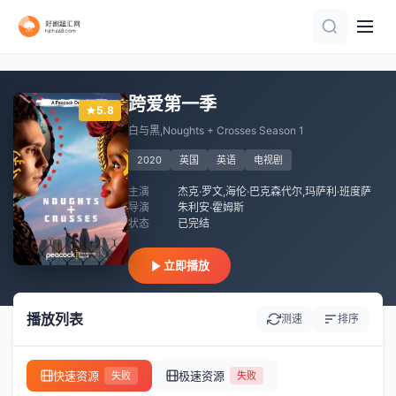
全集
已完结
全集
第1集
全集
全集
全集
全集
全集
全集
跨爱第一季
5.8
白与黑,Noughts + Crosses Season 1
2020
英国
英语
电视剧
主演
杰克·罗文,海伦·巴克森代尔,玛萨利·班度萨
导演
朱利安·霍姆斯
状态
已完结
立即播放
播放列表
测速
排序
快速资源
极速资源
失败
失败