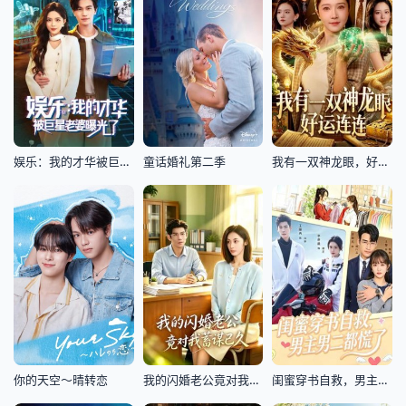
娱乐：我的才华被巨星老婆曝光了
童话婚礼第二季
我有一双神龙眼，好运连连
你的天空～晴转恋
我的闪婚老公竟对我蓄谋已久
闺蜜穿书自救，男主男二都慌了