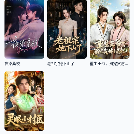
夜染桑枝
老祖宗她下山了
重生王爷，溺宠贪财小王妃