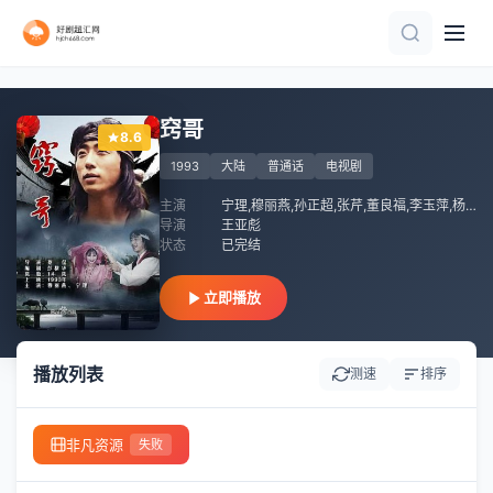
全40集
全集
更新至12集
全集
全集
完结
全集
已完结
已完结
完结
窍哥
8.6
1993
大陆
普通话
电视剧
主演
宁理,穆丽燕,孙正超,张芹,董良福,李玉萍,杨毅云
导演
王亚彪
状态
已完结
立即播放
播放列表
测速
排序
非凡资源
失败