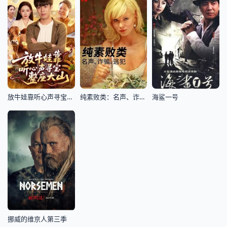
放牛娃靠听心声寻宝整座大山
纯素败类：名声、诈骗、逃犯
海鲨一号
挪威的维京人第三季