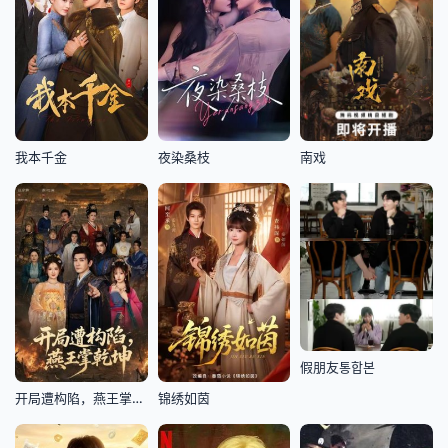
我本千金
夜染桑枝
南戏
假朋友통합본
开局遭构陷，燕王掌乾坤
锦绣如茵