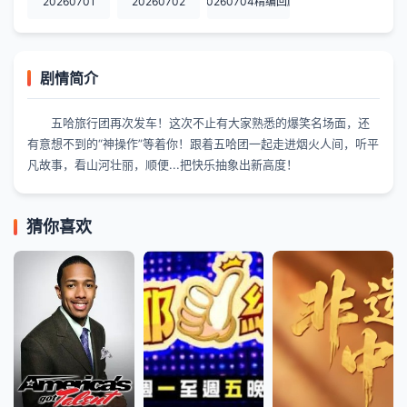
20260701
20260702
20260704精编回顾
剧情简介
五哈旅行团再次发车！这次不止有大家熟悉的爆笑名场面，还
有意想不到的“神操作”等着你！跟着五哈团一起走进烟火人间，听平
凡故事，看山河壮丽，顺便...把快乐抽象出新高度！
猜你喜欢