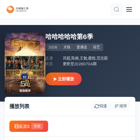
全26集
更新至第20260805期
第4期
更新至06集
更新至20260730期
更新至20260807期
完结
完结
20260806萧敬腾澄清造谣落泪
更新至20260805期下
哈哈哈哈哈第6季
2026
大陆
普通话
综艺
主演
邓超,陈赫,王勉,鹿晗,范志毅
状态
更新至20260704期
立即播放
播放列表
测速
排序
高清3
失败