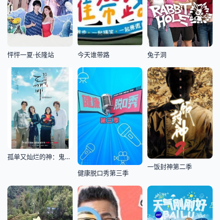
怦怦一夏·长隆站
今天谁带路
兔子洞
孤单又灿烂的神：鬼怪十周年特辑
一饭封神第二季
健康脱口秀第三季