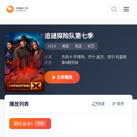
第4期
更新至第08集
第11期完结
全4集
第20240209期
第2期加更
已完结
更新至第20260806期
第1期
9集全
追谜探险队第七季
2024
美国
英语
综艺
主演
杰西卡·乔博特、乔什·盖茨、菲尔·托雷斯
状态
第8期完结
立即播放
播放列表
测速
排序
全高清3
失败