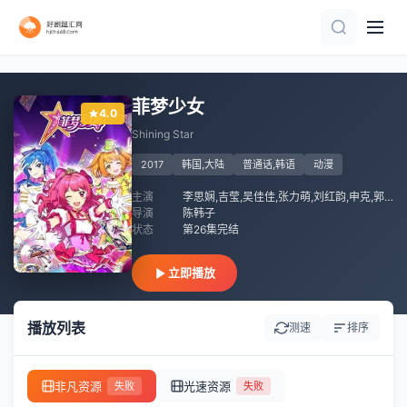
第19集
完结
第54集完结
第8集完结
已完结
第45集完结
第3集
全集完结
已完结
已完结
菲梦少女
4.0
Shining Star
2017
韩国,大陆
普通话,韩语
动漫
主演
李思娴,吉莹,吴佳佳,张力萌,刘红韵,申克,郭亚维,李旭乔,白文显,周岩,宋磊,李仲鑫,林鲁阳
导演
陈韩子
状态
第26集完结
立即播放
播放列表
测速
排序
非凡资源
光速资源
失败
失败