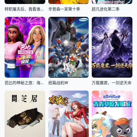
转职屠夫后，我看谁都是动物
辛普森一家第十季
超凡进化第二季
芭比的神秘之旅：海滩探案集国语版
纸箱战机W
万载魔君，一剑逆天命