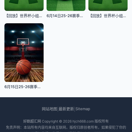
【回放】世界杯小组赛 奥地利VS约旦
6月14日25-26赛季广东省城市足球超级联赛 湛江VS阳江
【回放】世界杯小组赛 荷兰VS日本
6月15日25-26赛季全国青年篮球联赛男子组决赛 江苏肯帝亚84VS89苏科雄狮
网站地图
最新更新
Sitemap
|
|
好剧超汇网
Copyright © 2026
hjch668.com
版权所有
免责声明：本站所有内容均来自互联网，版权归原创者所有，如果侵犯了你的