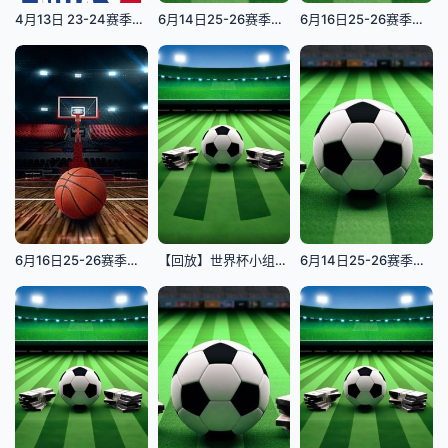
4月13日 23-24赛季NBA常规赛 步行者VS骑士
6月14日25-26赛季世界杯小组赛 卡塔尔VS瑞士
6月16日25-26赛季世界杯小组赛 比利时VS埃及
6月16日25-26赛季全国青年篮球联赛 南京同曦87VS94上海久事
【回放】世界杯小组赛 伊朗VS新西兰
6月14日25-26赛季土伦杯决赛 葡萄牙U20VS突尼斯U23