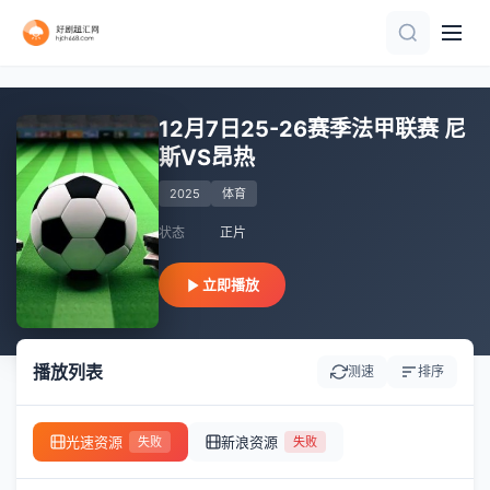
HD
正片
正片
正片
20260616
正片
20260617
正片
20260616
正片
12月7日25-26赛季法甲联赛 尼
斯VS昂热
2025
体育
状态
正片
立即播放
播放列表
测速
排序
光速资源
新浪资源
失败
失败