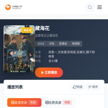
已完结
已完结 共4集
更新至第03集
已完结
全集
完结
第6集
已完结
第6集完结
更新至第3集
藏海花
8.0
盗墓笔记之藏海花
2024
大陆
普通话
电视剧
主演
张鲁一,文咏珊,陈明昊,张康乐,魏千翔
导演
韩青
状态
全32集
立即播放
播放列表
测速
排序
高清资源
优质资源
失败
失败