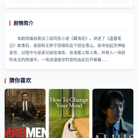
剧情简介
本剧改编自南派三叔同名小说《藏海花》。讲述了《盗墓笔
记》故事后，吴邪和王胖子因缘际会下前往雪山，探寻张起灵神秘
身世，过程中与张家兄妹张海杏、张海客斗智斗勇，并卷入一场前
所未见的阴谋中。一场浪漫彼岸的冒险由此拉开帷幕……
猜你喜欢