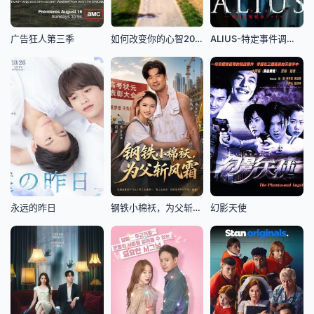
广告狂人第三季
如何改变你的心智2022
ALIUS-特定事件调查档案-
永远的昨日
钢铁小棉袄，为父斩风霜
幻影天使