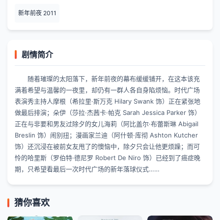
新年前夜 2011
剧情简介
随着璀璨的太阳落下，新年前夜的幕布缓缓铺开，在这本该充
满着希望与温馨的一夜里，却仍有一群人各自身陷烦恼。时代广场
表演秀主持人摩根（希拉里·斯万克 Hilary Swank 饰）正在紧张地
做最后排演；朵伊（莎拉·杰茜卡·帕克 Sarah Jessica Parker 饰）
正在与非要和男友过除夕的女儿海莉（阿比盖尔·布蕾斯琳 Abigail
Breslin 饰）闹别扭；漫画家兰迪（阿什顿·库彻 Ashton Kutcher
饰）还沉浸在被前女友甩了的懊恼中，除夕只会让他更烦躁；而可
怜的哈里斯（罗伯特·德尼罗 Robert De Niro 饰）已经到了癌症晚
期，只希望看最后一次时代广场的新年落球仪式……
猜你喜欢