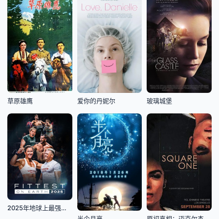
草原雄鹰
爱你的丹妮尔
玻璃城堡
2025年地球上最强壮的人
半个月亮
原初真相：迈克尔杰克逊1993年案件最新证据浮现