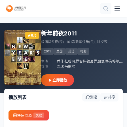
已完结
正片
HD
正片
已完结
HD中字
正片
HD
新年前夜2011
6.5
缘满除夕夜(港) , 101次新年快乐(台) , 除夕夜
2011
美国
英语
电影
主演
乔什·杜哈明,罗伯特·德尼罗,凯瑟琳·海格尔,阿什顿·库彻
导演
盖瑞·马歇尔
立即播放
播放列表
测速
排序
快速资源
失败