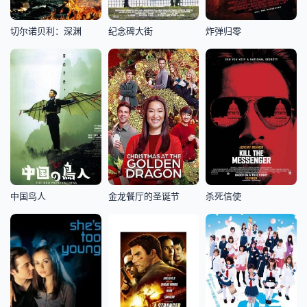
切尔诺贝利：深渊
纪念碑大街
炸弹归零
中国鸟人
金龙餐厅的圣诞节
杀死信使