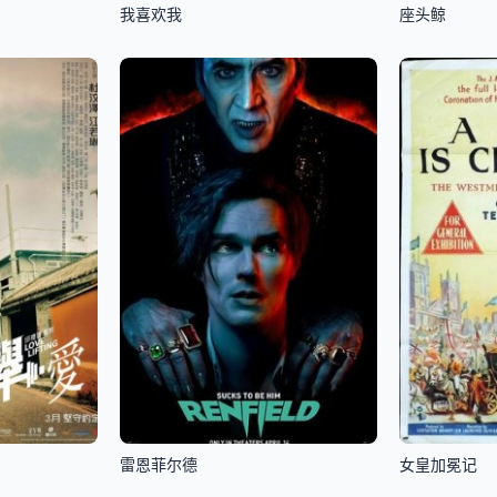
我喜欢我
座头鲸
雷恩菲尔德
女皇加冕记