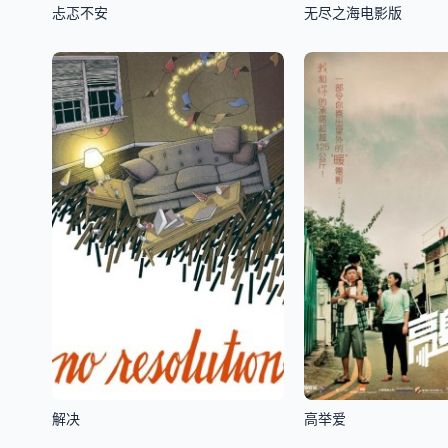
忐忑不安
无尽之海电影版
解决
高举爱