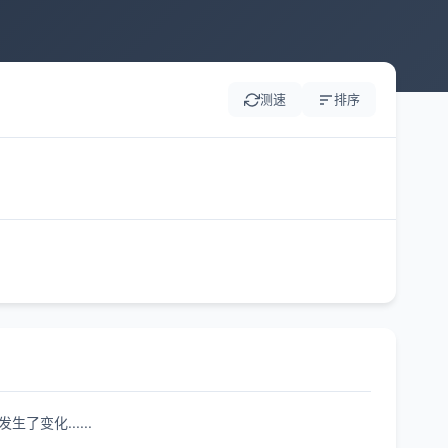
测速
排序
变化......