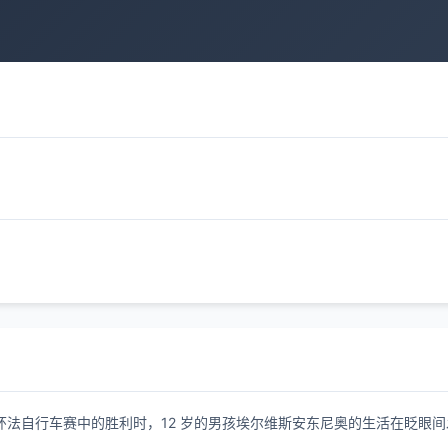
环法自行车赛中的胜利时，12 岁的男孩埃尔维斯安东尼奥的生活在眨眼间发生了