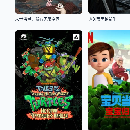
末世洪潮，我有无限空间
边关荒居踏新生