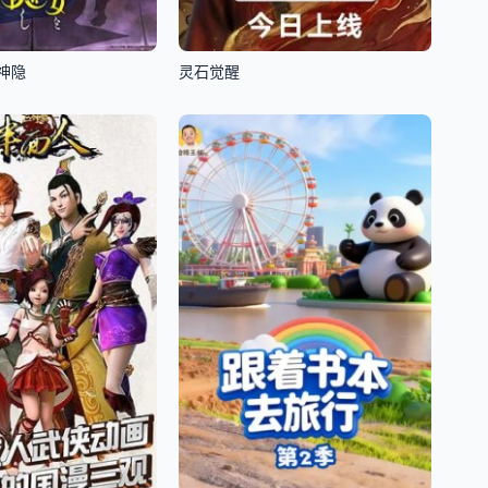
神隐
灵石觉醒