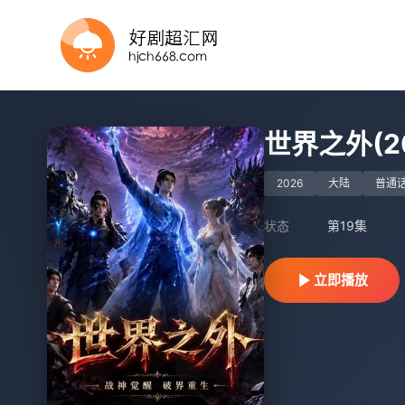
第37集
第51集完结
HD国语
完结
HD国语
第12集完结
第23集完结
第51集
更新至第12集
第10集
世界之外(2
2026
大陆
普通
状态
第19集
立即播放