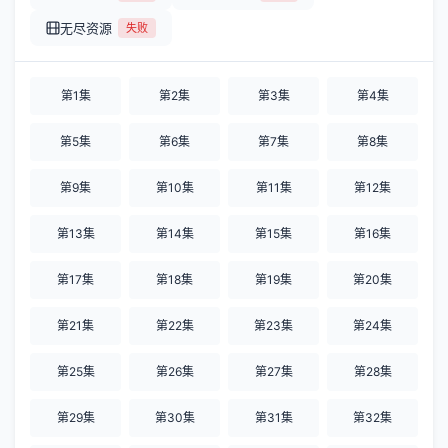
无尽资源
失败
第1集
第2集
第3集
第4集
第5集
第6集
第7集
第8集
第9集
第10集
第11集
第12集
第13集
第14集
第15集
第16集
第17集
第18集
第19集
第20集
第21集
第22集
第23集
第24集
第25集
第26集
第27集
第28集
第29集
第30集
第31集
第32集