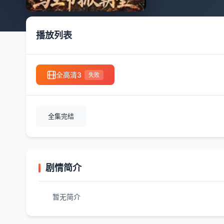
播放列表
全高清3
失败
全集完结
剧情简介
暂无简介