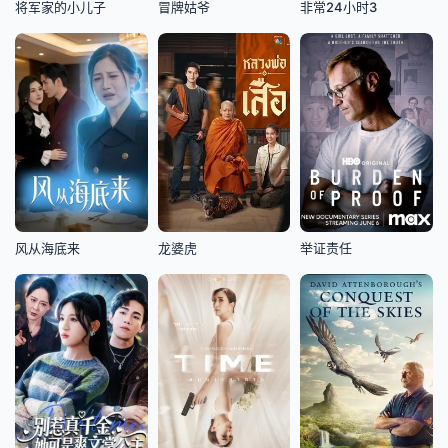
将军家的小儿子
冒牌姑爷
非常24小时3
风从海底来
龙婆虎
举证责任