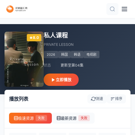
全24集
更新至第40集
已完结
全集
更新至05集
第4集完结
全集
第13集完结
已完结 共3集
全集
私人课程
8.0
PRIVATE LESSON
2026
韩国
韩语
电视剧
状态
更新至第04集
立即播放
播放列表
测速
排序
极速资源
最新资源
失败
失败