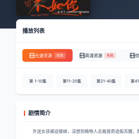
播放列表
光速资源
高清资源
失败
失败
第 1-10集
第11-20集
第21-40集
第41
剧情简介
外送女孩被迫替嫁，沒想到植物人总裁竟奇迹般苏醒，