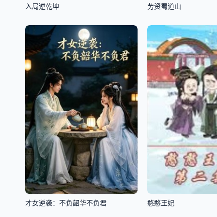
入局逆乾坤
劳资蜀道山
才女逆袭：不负韶华不负君
憨憨王妃