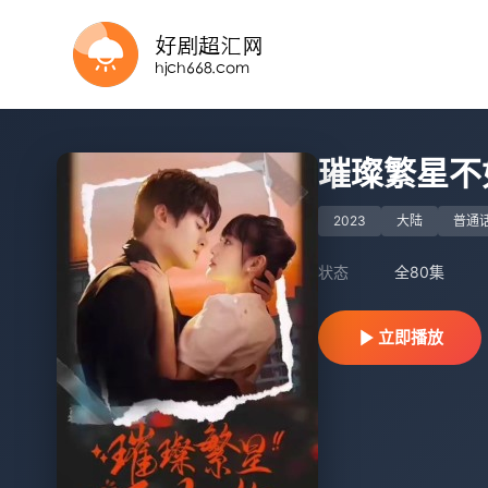
全集
已完结
全集完结
全集完结
全集完结
正片
一口气看完
全69集
完结
完结
璀璨繁星不
2023
大陆
普通
状态
全80集
立即播放