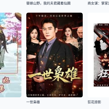
替嫁山野，我的夫君藏着仙圃
商女谋：掌家
一世枭雄
狂花掠影