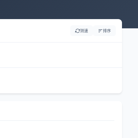
测速
排序