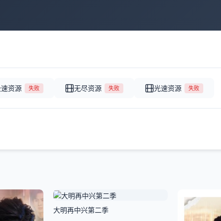
极速资源
无尽资源
光速资源
失败
失败
失败
大明再中兴第二季