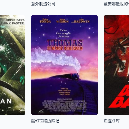
意外制造公司
戴安娜逝世的
魔幻铁路历险记
血腥仓库