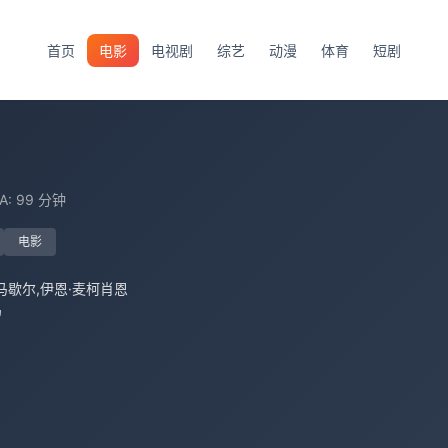
首页
电影
电视剧
综艺
动漫
体育
短剧
SA: 99 分钟
电影
马歇尔,伊恩·麦柯肖恩
乌