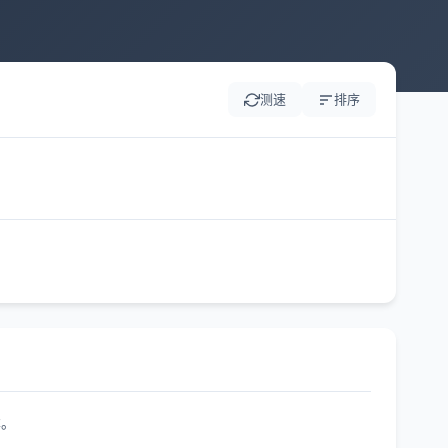
测速
排序
本。