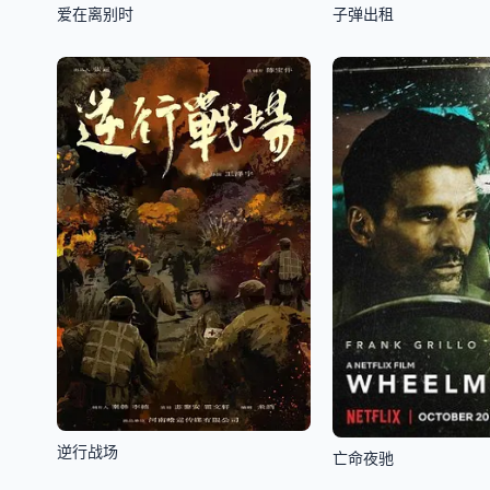
爱在离别时
子弹出租
逆行战场
亡命夜驰