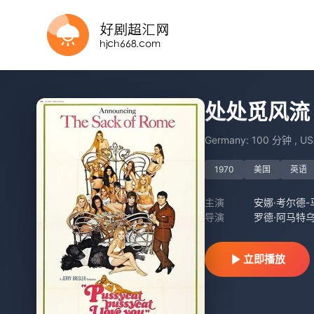
HD
正片
HD中字
正片
更新第25集
更新至高清
正片
更新至高清
HD中字
处处觅风流
Germany: 100 分钟 , U
1970
美国
英语
主演
安娜·考尔德-
导演
罗德·阿马特
立即播放