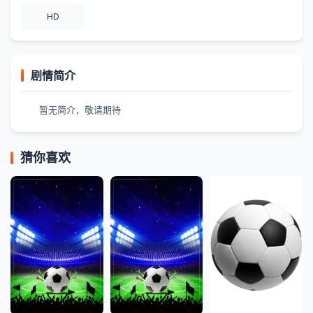
HD
剧情简介
暂无简介，敬请期待
猜你喜欢