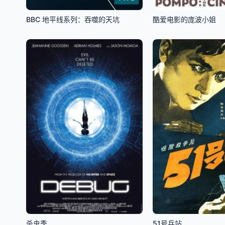
BBC 地平线系列：吞噬的天坑
酷爱电影的庞波小姐
杀虫季
51号兵站