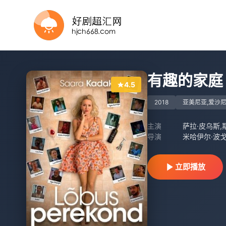
HD
正片
正片
正片
HD中字
正片
HD中字
正片
有趣的家庭
4.5
2018
亚美尼亚,爱沙
主演
萨拉·皮乌斯,
导演
米哈伊尔·波
立即播放