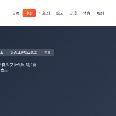
首页
电影
电视剧
综艺
动漫
体育
短剧
尼亚
英语,亚美尼亚语,爱
电影
斯特凡·艾拉佩詹,阿拉莫
戈索夫