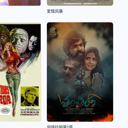
爱情风暴
坦提拉姆第1章