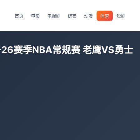
首页
电影
电视剧
综艺
动漫
体育
短剧
5-26赛季NBA常规赛 老鹰VS勇士