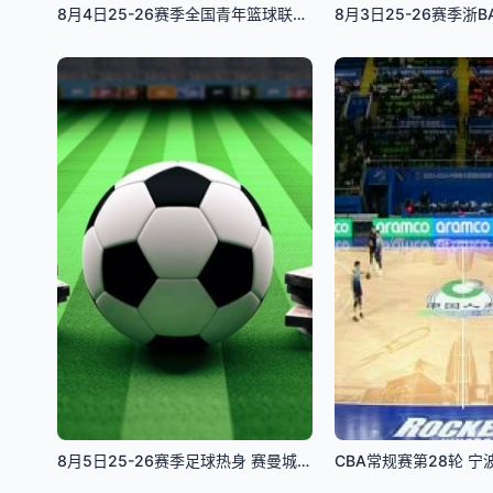
8月4日25-26赛季全国青年篮球联赛 福建浔兴81VS106上海久事
8月5日25-26赛季足球热身 赛曼城VSK联赛全明星