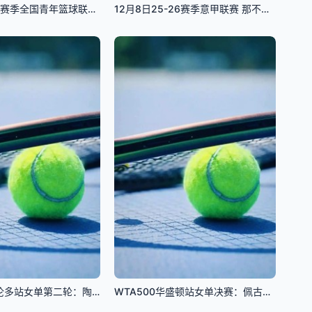
8月5日25-26赛季全国青年篮球联赛 广东宏远99VS64天津荣钢
12月8日25-26赛季意甲联赛 那不勒斯VS尤文图斯
WTA1000多伦多站女单第二轮：陶森VS巴图科娃
WTA500华盛顿站女单决赛：佩古拉VS伊埃拉