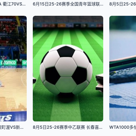
8月3日25-26赛季浙BA 衢江70VS82柯城
6月15日25-26赛季全国青年篮球联赛男子组决赛 青岛国信海天69VS70四川锦城
CBA常规赛第28轮 宁波町渥VS新疆伊力特 20240110(陈涛)
8月5日25-26赛季中乙联赛 长春喜都VS大连英博B队