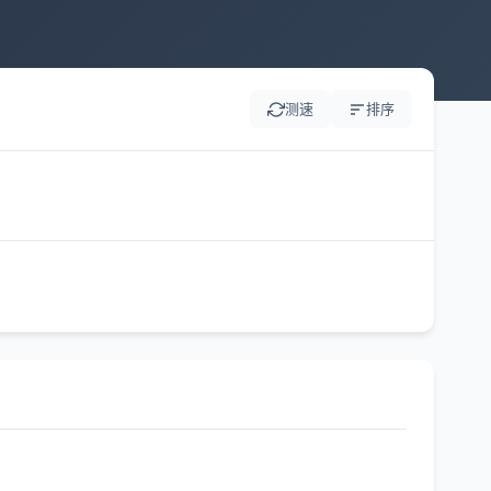
测速
排序