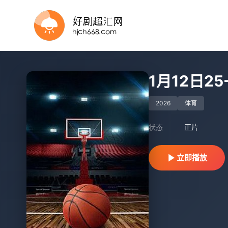
正片
正片
正片
正片
正片
正片
HD
正片
更新至HD
更新至HD
1月12日2
2026
体育
状态
正片
立即播放