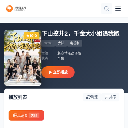
第4集
已完结
全8集
更新至03集
全集
已完结
第3集
全集
第6集完结
完结
下山挖井2，千金大小姐追我跑
10.0
2026
大陆
电视剧
主演
赵彦博＆高子怡
状态
全集
立即播放
播放列表
测速
排序
高清3
失败