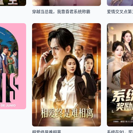
穿越当总裁，我靠昏君系统称霸
爱情交叉点第
相爱终是难相离
系统在91，