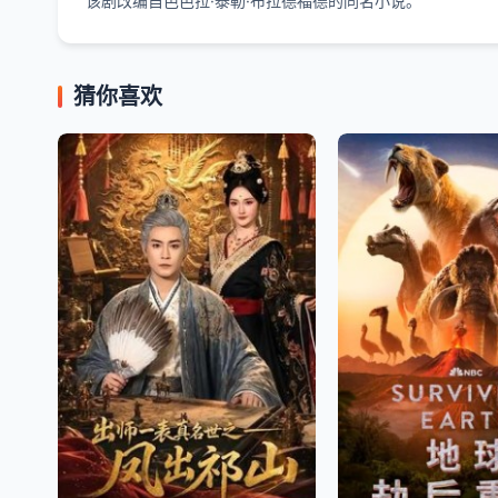
该剧改编自芭芭拉·泰勒·布拉德福德的同名小说。
猜你喜欢