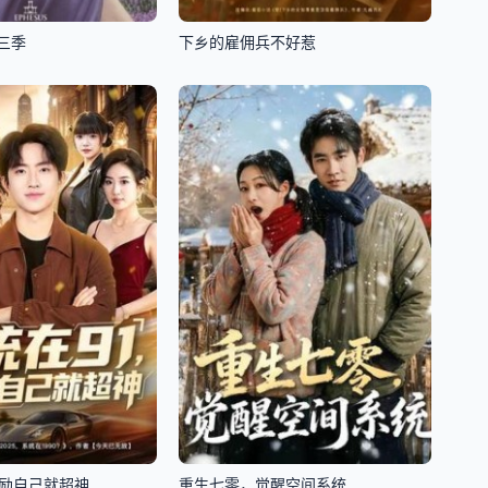
三季
下乡的雇佣兵不好惹
奖励自己就超神
重生七零，觉醒空间系统