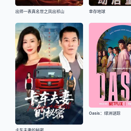
出师一表真名世之凤出祁山
幸存地球
Oasis：绿洲谜踪
卡车夫妻的秘密