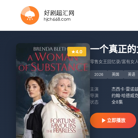
全集
连载中 连载到6集
全集
已完结 共5集
全集
全集
8全集
全集
全集
全集
一个真正的
4.0
零售女王回忆录/富有女
2026
英国
英语
主演
导演
约翰·哈德威克,理
状态
全8集
立即播放