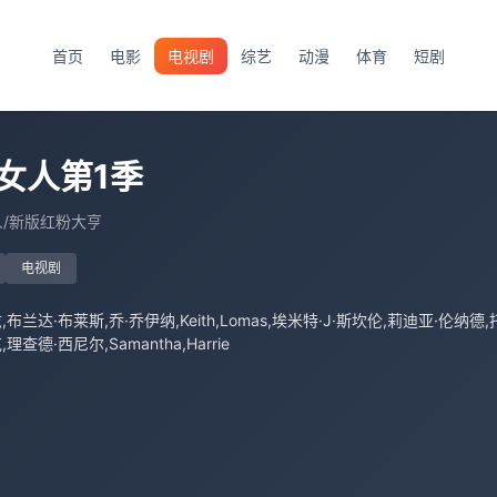
首页
电影
电视剧
综艺
动漫
体育
短剧
女人第1季
人/新版红粉大亨
电视剧
查德·西尼尔,Samantha,Harrie