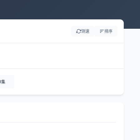
测速
排序
8集
。