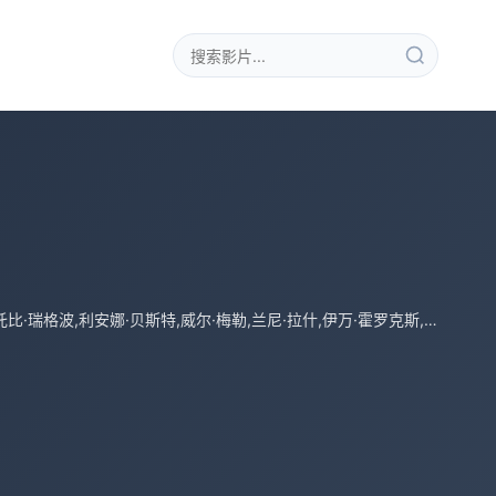
杰西卡·雷诺兹,布兰达·布莱斯,乔·乔伊纳,Keith,Lomas,埃米特·J·斯坎伦,莉迪亚·伦纳德,托比·瑞格波,利安娜·贝斯特,威尔·梅勒,兰尼·拉什,伊万·霍罗克斯,Niall,Wright,罗伯特·威尔福特,希夫图·卡西姆,乔治娜·萨德勒,Harry,Cadby,索菲·博尔德,Andrew,Charles,Davis,吉恩-帕斯卡尔·海涅曼德,Leon,Cole