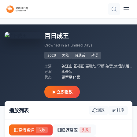
更新至201集
第13集
第9集
第29集
已完结 共26集
第10集
第24集完结
更新至07集
已完结
HD中字
百日成王
Crowned in a Hundred Days
2026
大陆
普通话
动漫
主演
谷江山,张福正,聂曦映,李楠,姜贺,赵熠彤,若瑾
导演
李豪凌
状态
更新至14集
立即播放
播放列表
测速
排序
高清资源
极速资源
失败
失败