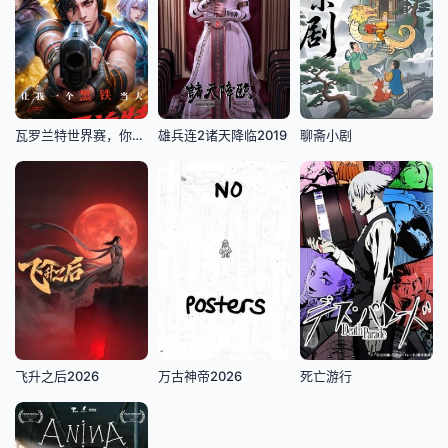
瓦罗兰特世界赛，你让我一个黑铁当大哥
雄兵连2诸天降临2019
聊斋小剧
飞升之后2026
万古神帝2026
死亡游行