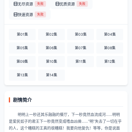
无尽资源
优质资源
失败
失败
快速资源
失败
第01集
第02集
第03集
第04集
第05集
第06集
第07集
第08集
第09集
第10集
第11集
第12集
第13集
第14集
剧情简介
明明上一秒还其乐融融的餐厅，下一秒竟然血流成河……明明
是爱民如子的君王下一秒竟然变成嗜血凶兽……“明”失去了一切在乎
的人，这个糟糕的王真的很糟糕！我要向他复仇！等等，你是说面