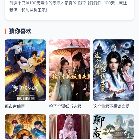
前这个只剩100天寿命的魂魄才是真的“烈”？好好好！100天，就让
我俩一起加冕称王吧！
猜你喜欢
都市古仙医
捡了个狐妖当夫君
这个仙君不想谈恋爱