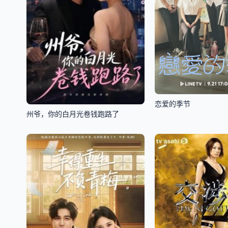
恋爱的季节
州爷，你的白月光卷钱跑路了