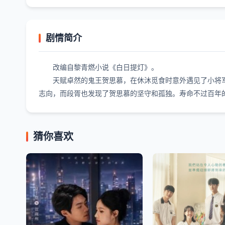
剧情简介
改编自黎青燃小说《白日提灯》。
天赋卓然的鬼王贺思慕，在休沐觅食时意外遇见了小将军
志向，而段胥也发现了贺思慕的坚守和孤独。寿命不过百年
猜你喜欢