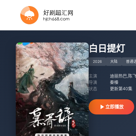
全集
第16集完结
已完结
更新至02集
全集
全集
已完结
连载中 连载到2集
已完结
全集
白日提灯
2026
大陆
普通
主演
迪丽热巴,陈飞
导演
秦榛
状态
更新第40集
立即播放