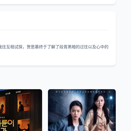
往互相试探，贺思慕终于了解了段胥黑暗的过往以及心中的