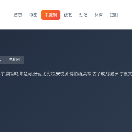
首页
电影
电视剧
综艺
动漫
体育
短剧
话
电视剧
宇,魏哲鸣,陈楚河,张俪,尤宪超,安悦溪,傅铂涵,高寒,古子成,徐崴罗,丁嘉文