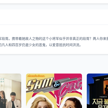
段胥。携带着她故人之物的这个小将军似乎并非真正的段胥？两人你来我
的凡人和四百岁仍是少女的恶鬼，以爱意抵抗时间洪流。