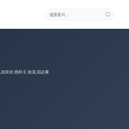
,赵弈钦,杨肸子,徐滨,阎必果