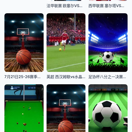
法甲联赛 欧塞尔VS勒阿弗尔 20251027
西甲联赛 塞尔塔VS巴列卡诺 20250519
7月21日25-26赛季浙BA 文成64VS77龙港
英超 西汉姆联vs水晶宫 (苗锟) 20231203
足协杯八分之一决赛：重庆铜梁龙VS青岛西海岸20260621