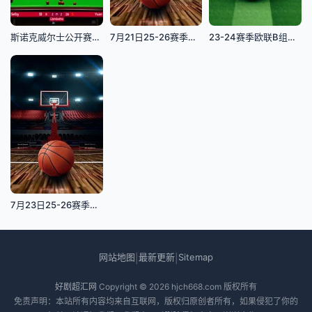
斯诺克威尔士公开赛马克·塞尔比4-2袁思俊20240212
7月21日25-26赛季全国女子篮球锦标赛 北京大学89VS83北京首钢
23-24赛季欧联B组第6轮 布莱顿VS马赛
7月23日25-26赛季NBA经典赛事 掘金VS勇士
网站地图
最新更新
Sitemap
|
|
好剧超汇网
Copyright © 2026
hjch668.com
版权所有
免责声明：本站所有内容均来自互联网，版权归原创者所有，如果侵犯了你的