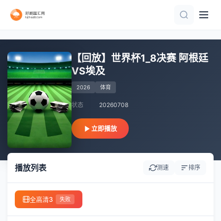
HD
HD
HD
正片
HD
更新至HD
HD
正片
正片
正片
【回放】世界杯1_8决赛 阿根廷
VS埃及
2026
体育
状态
20260708
立即播放
播放列表
测速
排序
全高清3
失败