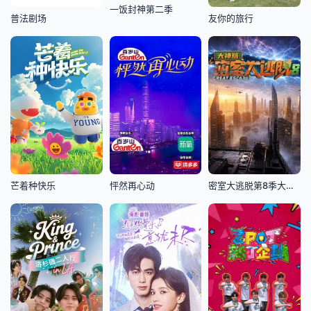
一饭封神第二季
普法剧场
友你的旅行
芒着种快乐
怦然再心动
密室大逃脱第8季大神版