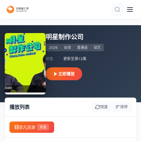
更新至第20260805期
第2期加更
第2期
第5期
更新至第12集
更新至20260805期
第4期
第4期
更新至第13集
第4集
明星制作公司
2026
台湾
普通话
综艺
状态
更新至第13集
立即播放
播放列表
测速
排序
非凡资源
失败