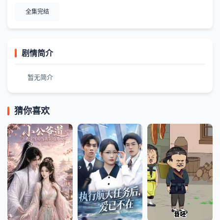
全集完结
剧情简介
暂无简介
猜你喜欢