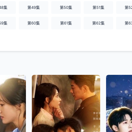
48集
第49集
第50集
第51集
第5
59集
第60集
第61集
第62集
第6