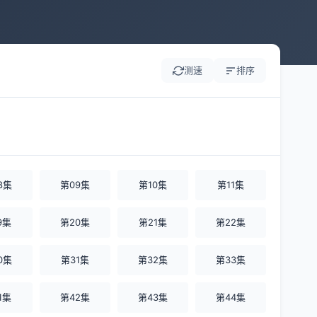
测速
排序
8集
第09集
第10集
第11集
9集
第20集
第21集
第22集
0集
第31集
第32集
第33集
1集
第42集
第43集
第44集