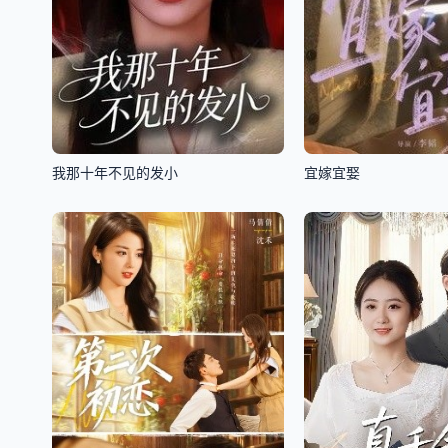
我那十年不见的发小
宜嫁宜娶