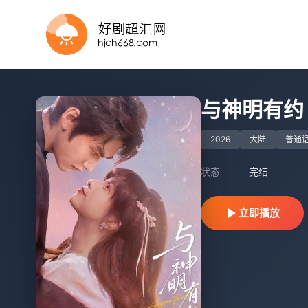
全集完结
完结
完结
完结
已完结
全60集
更新全集
全集完结
完结
正片
与神明有约
2026
大陆
普通
状态
完结
立即播放