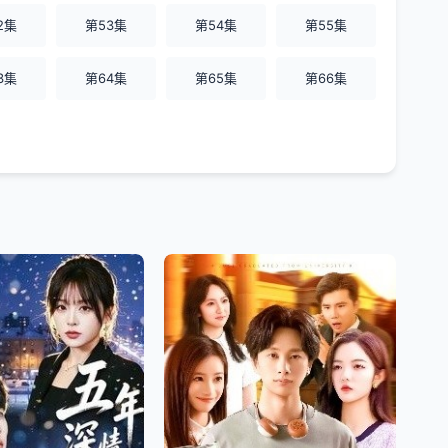
2集
第53集
第54集
第55集
3集
第64集
第65集
第66集