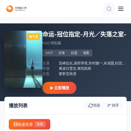
正片
HD
已完结
HD
HD
正片
HD中字
正片
命运-冠位指定-月光／失落之室-
1.0
FGO 特别篇
2017
日本
日语
电影
主演
岛崎信长,高桥李依,铃村健一,米泽圆,杉田智和,堀江瞬
导演
难波日登志,塚田拓郎
状态
更新至高清
立即播放
播放列表
测速
排序
极速资源
失败