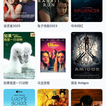
说谎者2025
兔子快跑2023
夺命网红
如果我是一只动物
乌龙恶棍
朋友 Amigos