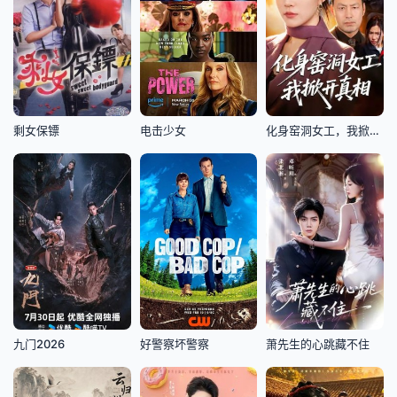
剩女保镖
电击少女
化身窑洞女工，我掀开真相
九门2026
好警察坏警察
萧先生的心跳藏不住