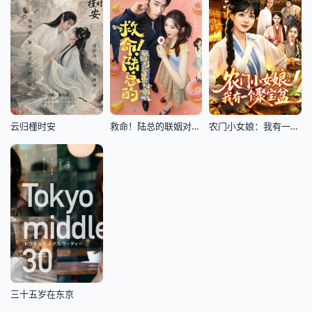
云归槿时安
救命！陆总的联姻对象是个小喇叭
农门小女娘：我有一个聚宝盆
三十五岁在东京