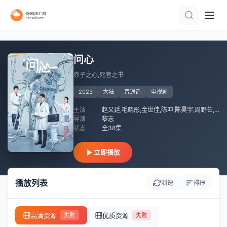
已完结 共82集
第9集完结
全集
更新至第18集
已完结 共8集
全集
第20集
全集
全集
第3集
问心
赤子之心,死者之书
2023
大陆
普通话
电视剧
主演
赵又廷,毛晓彤,金世佳,陈冲,陈昊宇,周野芒,严晓频,房子斌,赵君
导演
黎志
状态
全38集
立即播放
播放列表
测速
排序
高清资源
优质资源
失败
失败