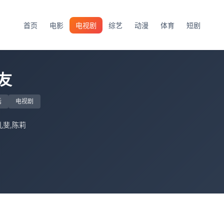
首页
电影
电视剧
综艺
动漫
体育
短剧
友
话
电视剧
孔斐,陈莉