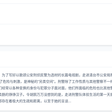
，为了写好以歌颂公安刑侦民警为选材的长篇电视剧，走进清台市公安局
危险与刺激，是神秘的“另类空间”。刑警除了工作性质与其他警察不一
们经常以各种变换的身份与犯罪分子面对面，他们所面临的危险也比其
柔肠的铮铮汉子。令胡鹄万万没想到的是，走进刑警队体验生活的第一
存在着极大的生疏和距离，以至于她的言谈...