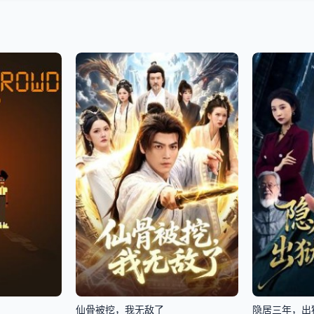
仙骨被挖，我无敌了
隐居三年，出