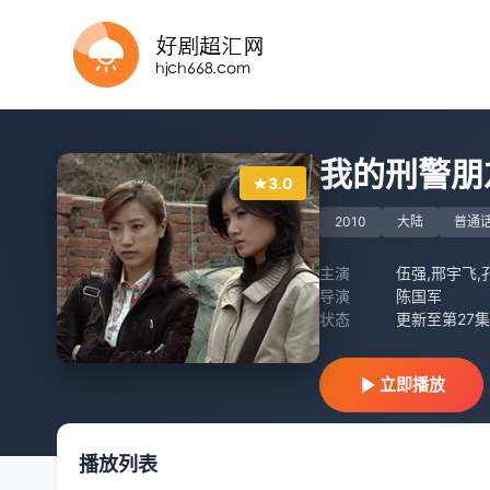
已完结
已完结
全集
全集
全集
全6集
已完结 共10集
完结
已完结 共24集
第36集完结
我的刑警朋
3.0
2010
大陆
普通
主演
伍强,邢宇飞,
导演
陈国军
状态
更新至第27集
立即播放
播放列表