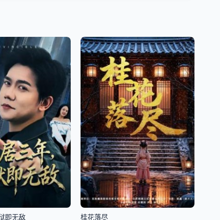
狱即无敌
桂花落尽