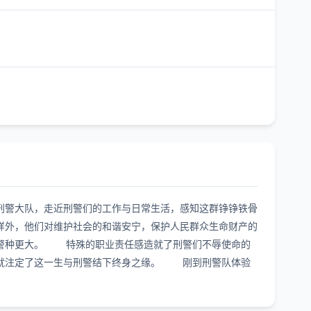
刑警大队，走近刑警们的工作与日常生活，感知这群铮铮铁骨
样外，他们对维护社会的和谐安宁，保护人民群众生命财产的
他警种更大。 特殊的职业责任感造就了刑警们不辱使命的
天就注定了这一生与刑警结下终身之缘。 刚到刑警队体验