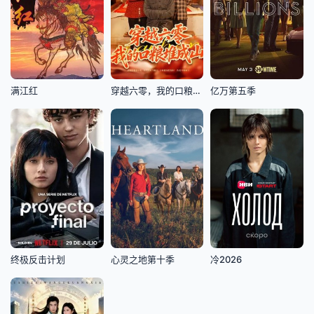
满江红
穿越六零，我的口粮堆成山
亿万第五季
终极反击计划
心灵之地第十季
冷2026