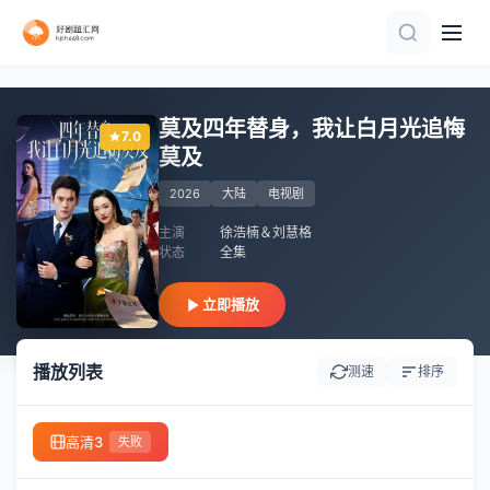
第8集完结
全集
已完结
已完结 共4集
全集
第12集完结
全20集
已完结
第3集
全集
莫及四年替身，我让白月光追悔
7.0
莫及
2026
大陆
电视剧
主演
徐浩楠＆刘慧格
状态
全集
立即播放
播放列表
测速
排序
高清3
失败