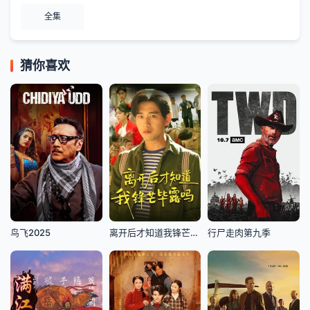
全集
猜你喜欢
鸟飞2025
离开后才知道我锋芒毕露吗
行尸走肉第九季