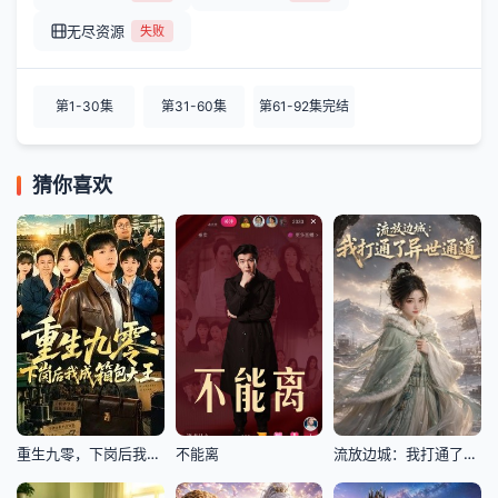
无尽资源
失败
第1-30集
第31-60集
第61-92集完结
猜你喜欢
重生九零，下岗后我成了箱包大王
不能离
流放边城：我打通了异世通道