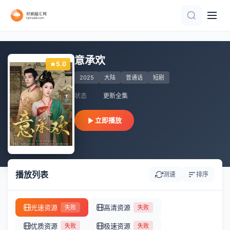
全集完结
全62集
全集完结
完结
全集完结
全集完结
全集完结
全集完结
完结
全集完结
意承欢
5.0
2025
大陆
普通话
短剧
状态
更新全集
立即播放
播放列表
测速
排序
光速资源
高清资源
失败
失败
优质资源
极速资源
失败
失败