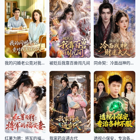
我的闪婚老公竟对我蓄谋已久
被贬后我靠百兽闯凡间
同命契：冷面战神的财迷夫人
红薯为聘：将军的福安妻
我家药店通古代
透视小保安，专治各种不服