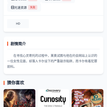
光速资源
失败
HD
剧情简介
在寻找心灵寄托的过程中，莱奥试图与他在约会网站上认识的
一位女性见面，却落入卡尔设下的严重敲诈陷阱，而卡尔有着犯罪
前科。
猜你喜欢