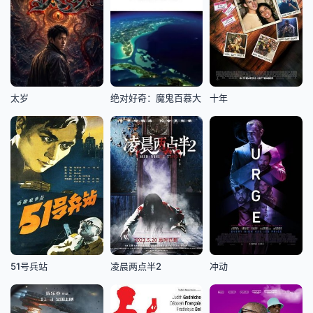
太岁
绝对好奇：魔鬼百慕大
十年
51号兵站
凌晨两点半2
冲动