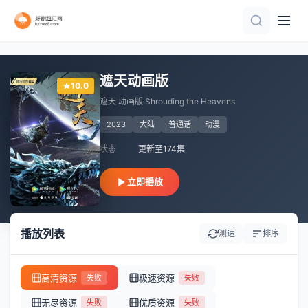
更新至14集
已完结
第49集
更新至25集
第80集完结
第5集
第50集完结
连载中 连载到4集
已完结
第5集
遮天动画版
10.0
遮天 动画版 Shrouding the Heavens
2023
大陆
普通话
动漫
状态
更新至174集
立即播放
播放列表
测速
排序
高清资源
极速资源
失败
失败
无尽资源
优质资源
失败
失败