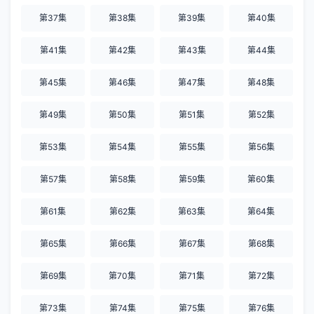
第37集
第38集
第39集
第40集
第41集
第42集
第43集
第44集
第45集
第46集
第47集
第48集
第49集
第50集
第51集
第52集
第53集
第54集
第55集
第56集
第57集
第58集
第59集
第60集
第61集
第62集
第63集
第64集
第65集
第66集
第67集
第68集
第69集
第70集
第71集
第72集
第73集
第74集
第75集
第76集