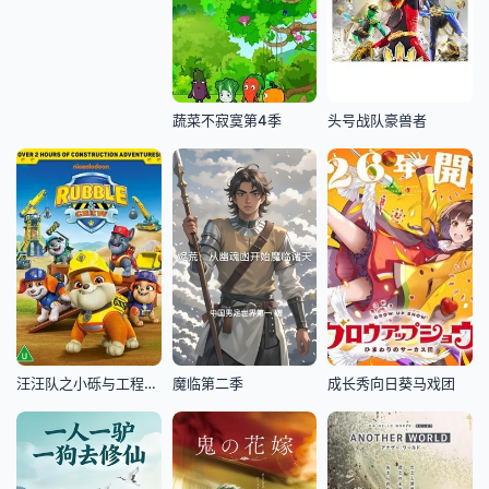
蔬菜不寂寞第4季
头号战队豪兽者
汪汪队之小砾与工程家族第3季
魔临第二季
成长秀向日葵马戏团