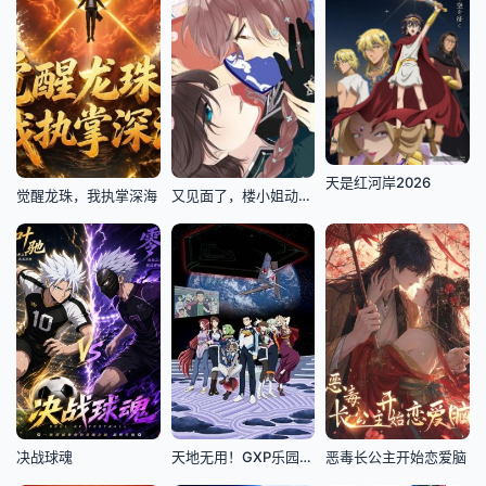
天是红河岸2026
觉醒龙珠，我执掌深海
又见面了，楼小姐动态漫画第1季
决战球魂
天地无用！GXP乐园始动篇
恶毒长公主开始恋爱脑