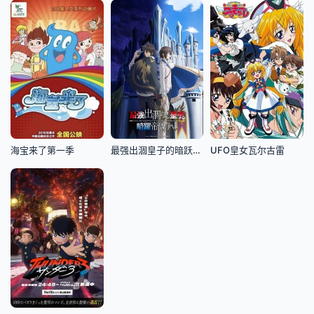
海宝来了第一季
最强出涸皇子的暗跃帝位争夺最強出涸
UFO皇女瓦尔古雷