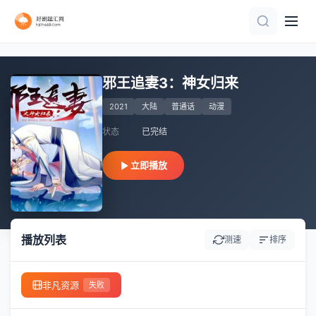
第45集完结
已完结
更新至04集
第55集完结
全6集
第50集已完结
第52集完结
第5集
第12集完结
第5集
邪王追妻3：神女归来
2021
大陆
普通话
动漫
状态
已完结
立即播放
播放列表
测速
排序
非凡资源
失败