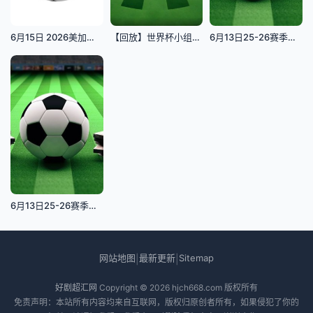
6月15日 2026美加墨世界杯小组赛 荷兰VS日本
【回放】世界杯小组赛 科特迪瓦VS厄瓜多尔
6月13日25-26赛季福建省城市足球超级联赛 厦门队VS平漳队
6月13日25-26赛季中乙联赛 大连可为VS长春喜都
网站地图
最新更新
Sitemap
|
|
好剧超汇网
Copyright © 2026
hjch668.com
版权所有
免责声明：本站所有内容均来自互联网，版权归原创者所有，如果侵犯了你的