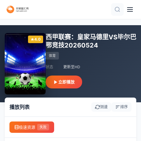
正片
HD
HD
正片
正片
正片
荷兰VS日本
20260615
正片
正片
西甲联赛：皇家马德里VS毕尔巴
4.0
鄂竞技20260524
体育
状态
更新至HD
立即播放
播放列表
测速
排序
极速资源
失败