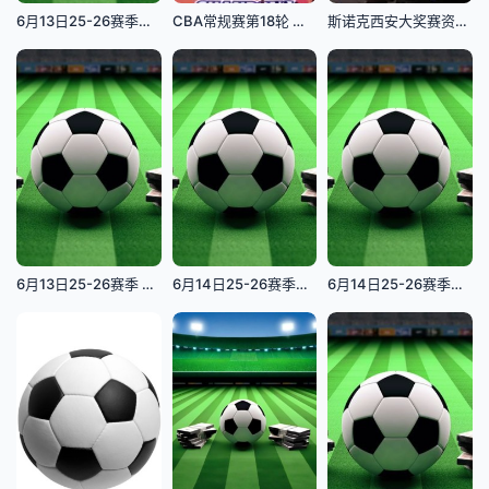
6月13日25-26赛季中乙联赛 上海赛更达VS泰安天贶
CBA常规赛第18轮 山东高速VS浙江稠州金租 20231218(原声)
斯诺克西安大奖赛资格赛(128进64轮次)马克·塞尔比5-0巩晨智20250901
6月13日25-26赛季 红色河队VS德宏队
6月14日25-26赛季中乙联赛 赣州瑞狮VS武汉三镇B队
6月14日25-26赛季江西省城市足球联赛 上饶队VS景德镇队