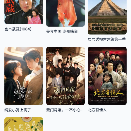
宫本武藏(1984)
美食中国·潮州味道
层层透视古建筑第一季
纯爱小狗上钩了
豪门月嫂，一不小心成了全家白月光2
北方有佳人