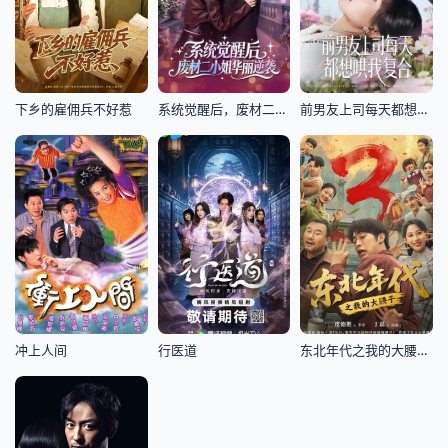
下乡的雇佣兵不好惹
系统觉醒后，废材二小姐华丽逆袭
前男友上司每天都想哄我复合
冲上人间
行医道
东北年代之我的大腰子第3部