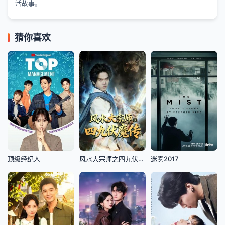
活故事。
猜你喜欢
顶级经纪人
风水大宗师之四九伏魔传
迷雾2017