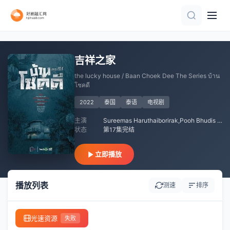
已完结
全集
完结
全集
全集
全集
完结
第24集已完结
全集
已完结
吉祥之家
the lucky house / Baan Choek Dee The Series บ้าน
โชคดี
2022
泰国
泰语
电视剧
主演
Sureemas Haruthaiborirak,Pooh Bhudis Planuson,Phannachet Punyachokpaisarn,Nattapach Terdthahakan,萨瓦特·博拉娜波拉特,Phrom Phugaroon
状态
第17集完结
立即播放
播放列表
测速
排序
光速资源
失败