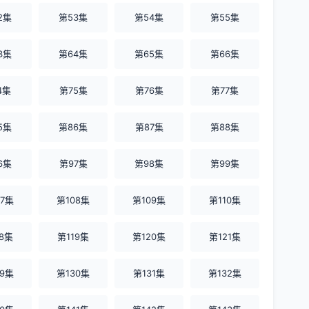
2集
第53集
第54集
第55集
3集
第64集
第65集
第66集
4集
第75集
第76集
第77集
5集
第86集
第87集
第88集
6集
第97集
第98集
第99集
07集
第108集
第109集
第110集
18集
第119集
第120集
第121集
29集
第130集
第131集
第132集