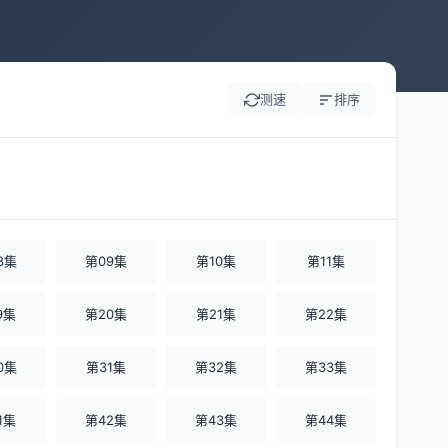
测速
排序
8集
第09集
第10集
第11集
9集
第20集
第21集
第22集
0集
第31集
第32集
第33集
1集
第42集
第43集
第44集