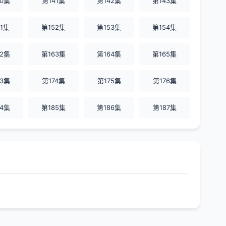
40集
第141集
第142集
第143集
51集
第152集
第153集
第154集
62集
第163集
第164集
第165集
73集
第174集
第175集
第176集
84集
第185集
第186集
第187集