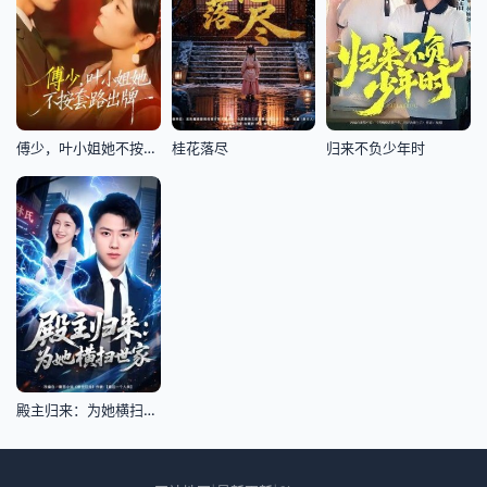
傅少，叶小姐她不按套路出牌
桂花落尽
归来不负少年时
殿主归来：为她横扫世家