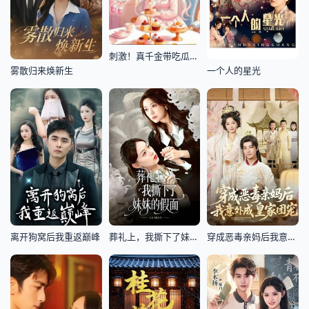
刺激！真千金带吃瓜系统发大疯第二季
雾散归来焕新生
一个人的星光
离开狗窝后我重返巅峰
葬礼上，我撕下了妹妹的假面
穿成恶毒亲妈后我意外成皇家团宠(娘在闹爹在笑三个崽子哇哇叫)