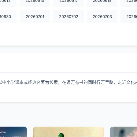
60612
20260615
20260617
20260618
2026
60630
20260701
20260702
20260703
2026
以中小学课本或经典名著为线索，在读万卷书的同时行万里路，走近文化