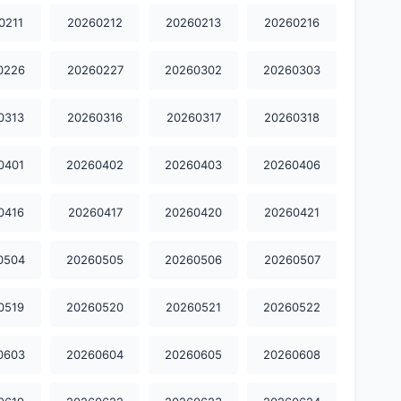
0211
20260212
20260213
20260216
0226
20260227
20260302
20260303
0313
20260316
20260317
20260318
0401
20260402
20260403
20260406
0416
20260417
20260420
20260421
0504
20260505
20260506
20260507
0519
20260520
20260521
20260522
0603
20260604
20260605
20260608