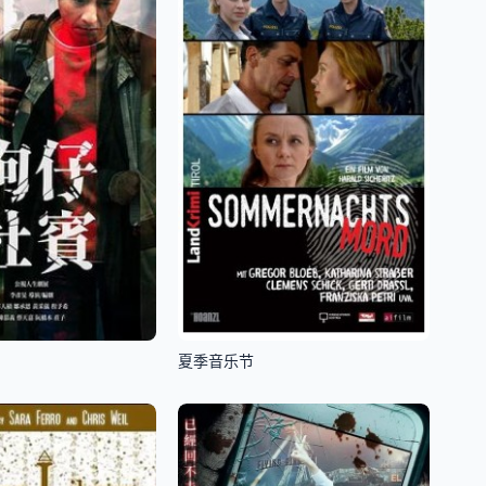
夏季音乐节