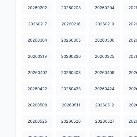
20260202
20260203
20260204
202
20260217
20260218
20260219
202
20260304
20260305
20260306
202
20260319
20260320
20260325
202
20260407
20260408
20260409
202
20260422
20260423
20260424
202
20260508
20260511
20260512
202
20260525
20260526
20260527
202