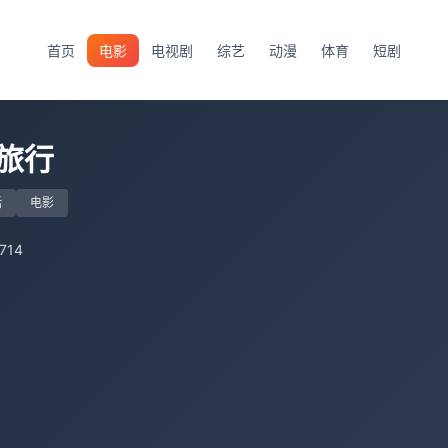
首页
电影
电视剧
综艺
动漫
体育
短剧
旅行
话
电影
714