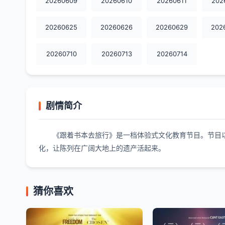
20260609
20260610
20260611
202
20260625
20260626
20260629
202
20260710
20260713
20260714
剧情简介
《跟着书本去旅行》是一档体验式文化教育节目。节目
化，让陈列在广阔大地上的遗产活起来。
猜你喜欢