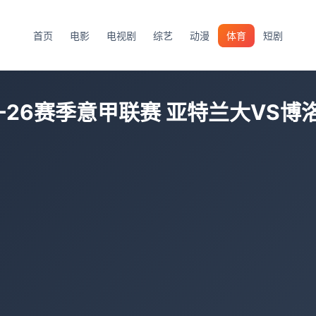
首页
电影
电视剧
综艺
动漫
体育
短剧
5-26赛季意甲联赛 亚特兰大VS博