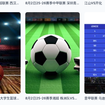
4月25日25-26赛季英超联赛 西汉姆联VS埃弗顿
8月2日25-26赛季中甲联赛 深圳青年人VS无锡吴钩
江山VS开化
8月2日25-26赛季亚洲大学生篮球联赛 北京大学VS香港中文大学
8月2日25-26赛季湘超 株洲队VS郴州队