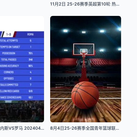
11月2日 25-26赛季英超第10轮 热刺VS切尔西
意甲联赛 乌迪内斯VS罗马 20240415
8月4日25-26赛季全国青年篮球联赛 山东山高83VS70龙狮青年