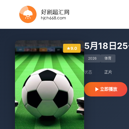
正片
正片
正片
正片
更新国语
正片
正片
正片
HD
正片
5月18日2
9.0
2026
体育
状态
正片
立即播放