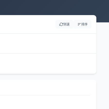
测速
排序