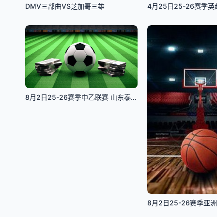
DMV三部曲VS芝加哥三雄
8月2日25-26赛季中乙联赛 山东泰山B队VS大连克为