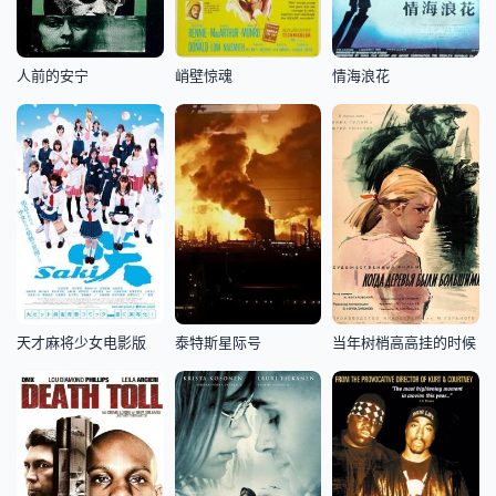
人前的安宁
峭壁惊魂
情海浪花
天才麻将少女电影版
泰特斯星际号
当年树梢高高挂的时候