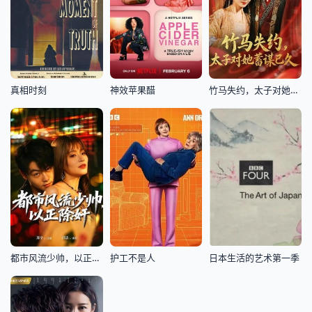
真相时刻
神效苹果醋
竹马失约，太子对她蓄谋已久
都市风流少帅，以正除奸
护工不是人
日本生活的艺术第一季