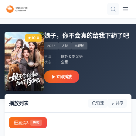
完结
第6集
第8集完结
第10集完结
更新第06集
全集
全集
第6集
已完结 共3集
已完结
娘子，你不会真的给我下药了吧
10.0
2025
大陆
电视剧
主演
陈外＆刘金妍
状态
全集
立即播放
播放列表
测速
排序
高清3
失败