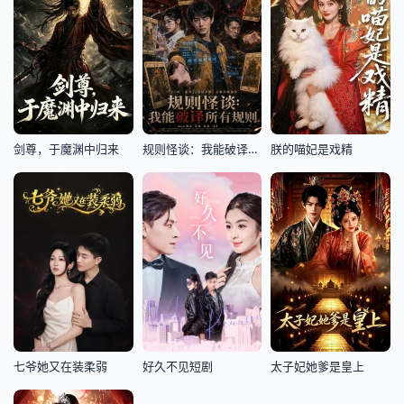
剑尊，于魔渊中归来
规则怪谈：我能破译所有规则
朕的喵妃是戏精
七爷她又在装柔弱
好久不见短剧
太子妃她爹是皇上