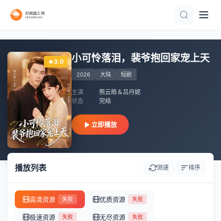
更新全集
完结
更新全集
全集完结
全集完结
全集
全集完结
更新全集
全集完结
全集完结
小可怜落泪，裴爷抱回家宠上天
3.0
2026
大陆
短剧
主演
熊云皓＆吕丹妮
状态
完结
立即播放
播放列表
测速
排序
高清资源
优质资源
失败
失败
极速资源
无尽资源
失败
失败