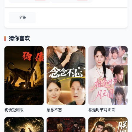
全集
猜你喜欢
狗债短剧版
念念不忘
相逢时节月正圆