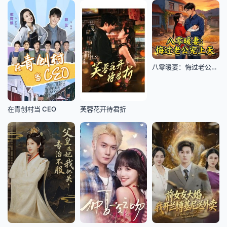
八零暖妻：悔过老公宠上天
在青创村当 CEO
芙蓉花开待君折