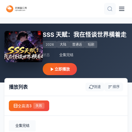
全集完结
第86集完结
完结
全集完结
更新全集
全集完结
全集完结
完结
完结
全集完结
SSS 天赋：我在怪谈世界横着走
2026
大陆
普通话
短剧
状态
全集完结
立即播放
播放列表
测速
排序
全高清3
失败
全集完结