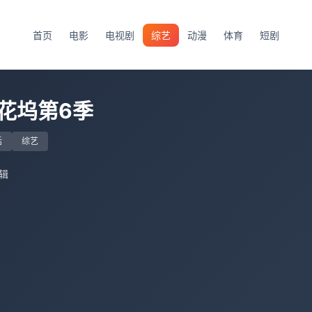
首页
电影
电视剧
综艺
动漫
体育
短剧
花坞第6季
话
综艺
特辑