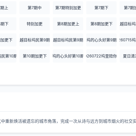
7期上
第7期中
第7期特别加更
第7期下
第7期
8期下
特别加更
第8期加更上
第8期加更下
超越目标坞
期加更下
超越目标坞民第9期上
超越目标坞民第9期下
坞的心头好第9期
26071
民第10期下
第10期加更下
坞的心头好第10期
20260722坞里陪你看
夏日清
火气中重新焕活被遗忘的城市角落，完成一次从诗与远方到城市烟火的社交