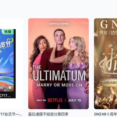
2026桃你喜欢·爱奇艺717会员节——IP互动嘉年华
最后通牒不结就分第四季
GNZ48十周