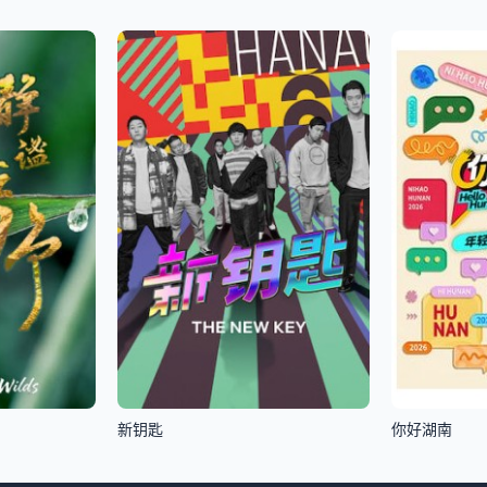
新钥匙
你好湖南