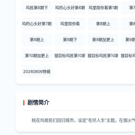
坞民第6期下
坞的心头好第6期
坞里陪你看第1期
第
坞的心头好第7期
坞里陪你看
第8期上
第
第9期上
第9期下
第9期加更上
第9
第10期加更上
超越目标坞民第10期上
超越目标坞民第10期中
超越目标坞
20260806特辑
剧情简介
桃花坞居民们回归城市，设定“毛坯人生”主题，在烟