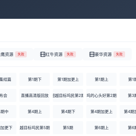
金鹰资源
红牛资源
豪华资源
失败
失败
失败
集结篇
第1期下
第1期加更上
第1期上
第1
布会
直播高清版回放
超越目标坞民第2期
坞的心头好第2期
第3
4期中
第4期上
第4期下
第4期加更上
第4期
期加更下
超越目标坞民第5期上
第5期
第6期上
第6