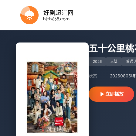
已完结
更新至2026桃你喜欢IP互动嘉年华 田曦薇胡一天连线力推《天才，女友》
第10期完结
第4期
更新至第2集
第3期
第12期完结
第4集
更新至20260730期
第1集
五十公里桃
2026
大陆
普通
状态
20260806
立即播放