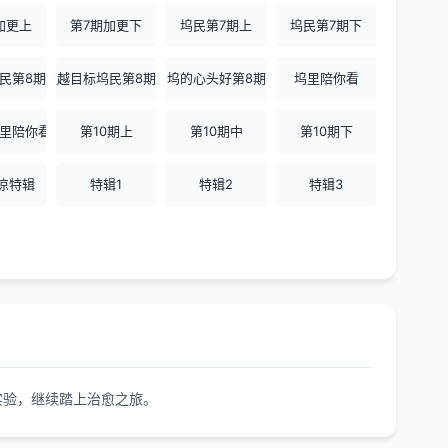
加更上
第7期加更下
坞民第7期上
坞民第7期下
民第8期上
超越目标坞民第8期下
坞的心头好第8期
坞里陪你看
5坞里陪你看
第10期上
第10期中
第10期下
凉特辑
特辑1
特辑2
特辑3
实验，继续踏上治愈之旅。